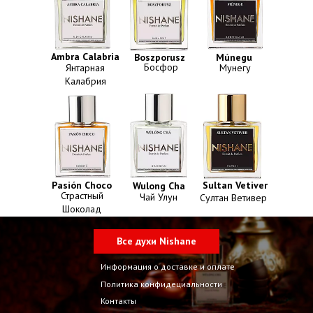
Ambra Calabria
Boszporusz
Múnegu
Босфор
Янтарная
Мунегу
Калабрия
Pasión Choco
Sultan Vetiver
Wulong Cha
Страстный
Чай Улун
Султан Ветивер
Шоколад
Все духи Nishane
Информация о доставке и оплате
Политика конфидециальности
Контакты